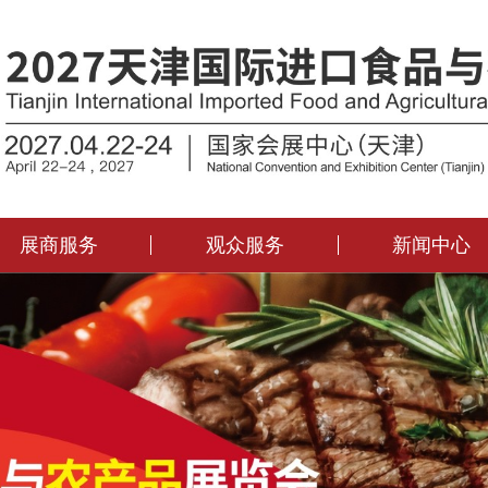
展商服务
观众服务
新闻中心