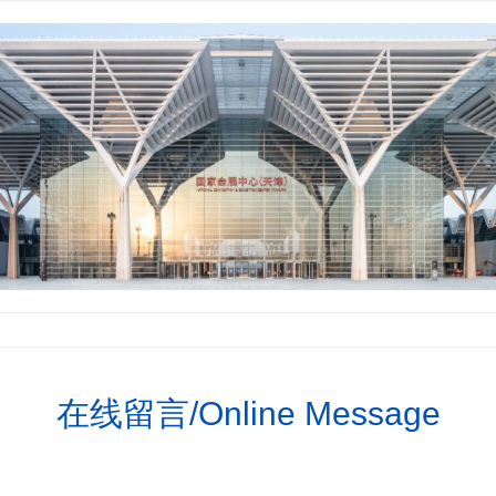
在线留言/Online Message