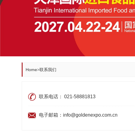
Home
>
联系我们

联系电话： 021-58881813

电子邮箱：
info@goldenexpo.com.cn